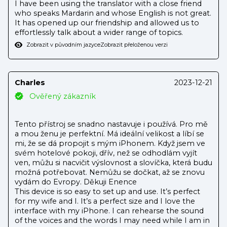
I have been using the translator with a close friend
who speaks Mardarin and whose English is not great.
It has opened up our friendship and allowed us to
effortlessly talk about a wider range of topics.
Zobrazit v původním jazyce
Zobrazit přeloženou verzi
Charles
2023-12-21
Ověřený zákazník
Tento přístroj se snadno nastavuje i používá. Pro mě
a mou ženu je perfektní. Má ideální velikost a líbí se
mi, že se dá propojit s mým iPhonem. Když jsem ve
svém hotelové pokoji, dřív, než se odhodlám vyjít
ven, můžu si nacvičit výslovnost a slovíčka, která budu
možná potřebovat. Nemůžu se dočkat, až se znovu
vydám do Evropy. Děkuji Enence
This device is so easy to set up and use. It’s perfect
for my wife and I. It’s a perfect size and I love the
interface with my iPhone. I can rehearse the sound
of the voices and the words I may need while I am in