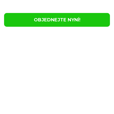
snadno a okamžitě.
OBJEDNEJTE NYNÍ!