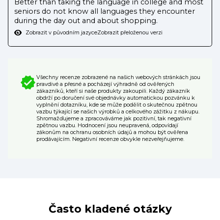
Better than taking the language in college and most
seniors do not know all languages they encounter
during the day out and about shopping.
Zobrazit v původním jazyce
Zobrazit přeloženou verzi
Všechny recenze zobrazené na našich webových stránkách jsou
pravdivé a přesné a pocházejí výhradně od ověřených
zákazníků, kteří si naše produkty zakoupili. Každý zákazník
obdrží po doručení své objednávky automatickou pozvánku k
vyplnění dotazníku, kde se může podělit o skutečnou zpětnou
vazbu týkající se našich výrobků a celkového zážitku z nákupu.
Shromažďujeme a zpracováváme jak pozitivní, tak negativní
zpětnou vazbu. Hodnocení jsou neupravená, odpovídají
zákonům na ochranu osobních údajů a mohou být ověřena
prodávajícím. Negativní recenze obvykle nezveřejňujeme.
Často kladené otázky