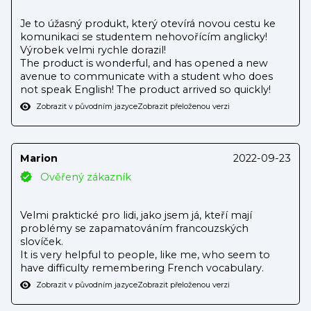
Je to úžasný produkt, který otevírá novou cestu ke
komunikaci se studentem nehovořícím anglicky!
Výrobek velmi rychle dorazil!
The product is wonderful, and has opened a new
avenue to communicate with a student who does
not speak English! The product arrived so quickly!
Zobrazit v původním jazyce
Zobrazit přeloženou verzi
Marion
2022-09-23
Ověřený zákazník
Velmi praktické pro lidi, jako jsem já, kteří mají
problémy se zapamatováním francouzských
slovíček.
It is very helpful to people, like me, who seem to
have difficulty remembering French vocabulary.
Zobrazit v původním jazyce
Zobrazit přeloženou verzi