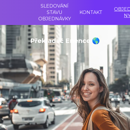
SLEDOVÁNÍ
OBJE
STAVU
KONTAKT
NY
OBJEDNÁVKY
Překladač Enence 🌎