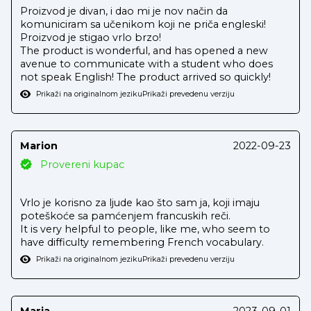
Proizvod je divan, i dao mi je nov način da
komuniciram sa učenikom koji ne priča engleski!
Proizvod je stigao vrlo brzo!
The product is wonderful, and has opened a new
avenue to communicate with a student who does
not speak English! The product arrived so quickly!
Prikaži na originalnom jeziku
Prikaži prevedenu verziju
Marion
2022-09-23
Provereni kupac
Vrlo je korisno za ljude kao što sam ja, koji imaju
poteškoće sa pamćenjem francuskih reči.
It is very helpful to people, like me, who seem to
have difficulty remembering French vocabulary.
Prikaži na originalnom jeziku
Prikaži prevedenu verziju
Maria
2023-09-01