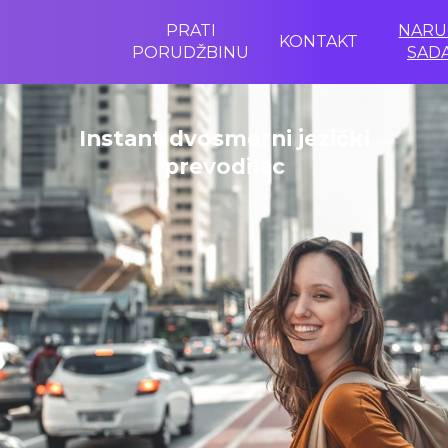
PRATI
NARU
KONTAKT
PORUDŽBINU
SADA
Instant dvosmerni jezički
prevodilac