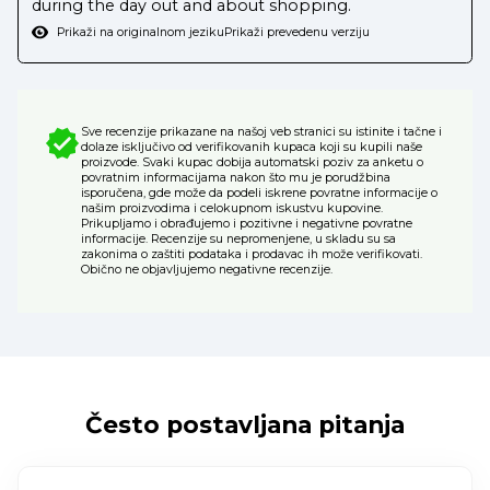
during the day out and about shopping.
Prikaži na originalnom jeziku
Prikaži prevedenu verziju
Sve recenzije prikazane na našoj veb stranici su istinite i tačne i
dolaze isključivo od verifikovanih kupaca koji su kupili naše
proizvode. Svaki kupac dobija automatski poziv za anketu o
povratnim informacijama nakon što mu je porudžbina
isporučena, gde može da podeli iskrene povratne informacije o
našim proizvodima i celokupnom iskustvu kupovine.
Prikupljamo i obrađujemo i pozitivne i negativne povratne
informacije. Recenzije su nepromenjene, u skladu su sa
zakonima o zaštiti podataka i prodavac ih može verifikovati.
Obično ne objavljujemo negativne recenzije.
Često postavljana pitanja