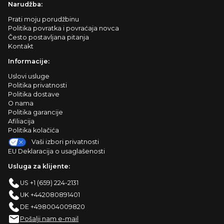
Narudžba:
Prati moju porudžbinu
Politika povratka i povraćaja novca
Često postavljana pitanja
Kontakt
Informacije:
Uslovi usluge
Politika privatnosti
Politika dostave
O nama
Politika garancije
Afiliacija
Politika kolačića
Vaši izbori privatnosti
EU Deklaracija o usaglašenosti
Usluga za klijente:
US +1 (659) 224-2131
UK +442080891401
DE +498004009820
Pošalji nam e-mail