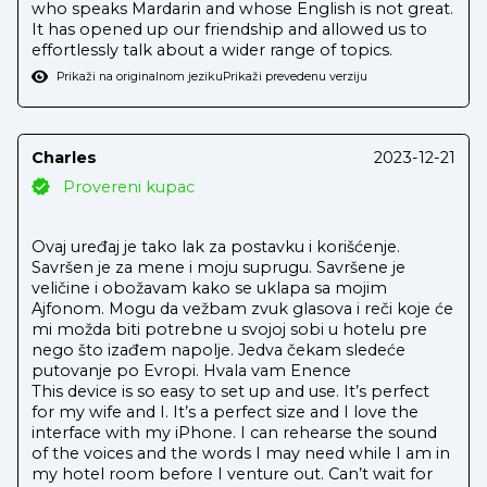
who speaks Mardarin and whose English is not great.
It has opened up our friendship and allowed us to
effortlessly talk about a wider range of topics.
Prikaži na originalnom jeziku
Prikaži prevedenu verziju
Charles
2023-12-21
Provereni kupac
Ovaj uređaj je tako lak za postavku i korišćenje.
Savršen je za mene i moju suprugu. Savršene je
veličine i obožavam kako se uklapa sa mojim
Ajfonom. Mogu da vežbam zvuk glasova i reči koje će
mi možda biti potrebne u svojoj sobi u hotelu pre
nego što izađem napolje. Jedva čekam sledeće
putovanje po Evropi. Hvala vam Enence
This device is so easy to set up and use. It’s perfect
for my wife and I. It’s a perfect size and I love the
interface with my iPhone. I can rehearse the sound
of the voices and the words I may need while I am in
my hotel room before I venture out. Can’t wait for