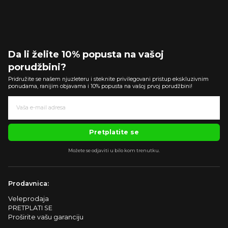
Da li želite 10% popusta na vašoj
porudžbini?
Pridružite se našem njuzleteru i steknite privilegovani pristup ekskluzivnim
ponudama, ranijim objavama i 10% popusta na vašoj prvoj porudžbini!
Pretplatite se
Možete se odjaviti u bilo kom trenutku.
Prodavnica:
Veleprodaja
PRETPLATI SE
Proširite vašu garanciju