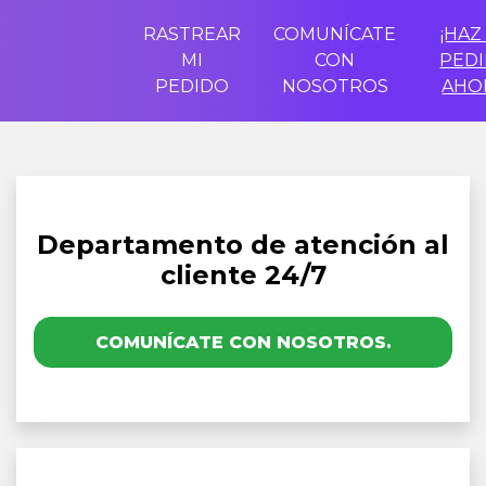
RASTREAR
COMUNÍCATE
¡HAZ
MI
CON
PED
PEDIDO
NOSOTROS
AHO
Departamento de atención al
cliente 24/7
COMUNÍCATE CON NOSOTROS.