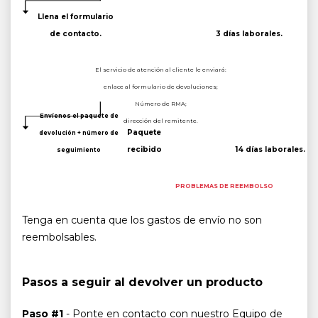
Llena el formulario
de contacto.
3 días laborales.
El servicio de atención al cliente le enviará:
enlace al formulario de devoluciones;
Número de RMA;
Envíenos el paquete de
dirección del remitente.
Paquete
devolución + número de
recibido
14 días laborales.
seguimiento
PROBLEMAS DE REEMBOLSO
Tenga en cuenta que los gastos de envío no son
reembolsables.
Pasos a seguir al devolver un producto
Paso #1
- Ponte en contacto con nuestro Equipo de