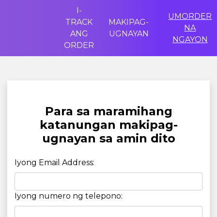
I-
UMORDER
TRACK
MAKIPAG-
NA
ANG
UGNAYAN
NGAYON
ORDER
Para sa maramihang
katanungan makipag-
ugnayan sa amin dito
Iyong Email Address:
Iyong numero ng telepono: