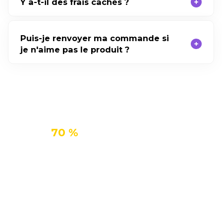
Y a-t-il des frais cachés ?
Puis-je renvoyer ma commande si
je n'aime pas le produit ?
Obtenez Enence avec remise
jusqu'à
70 %
Restez en contact avec vos amis, vos
collègues et vos proches
Enence traduit en quelques secondes, de sorte que
la langue ne soit plus un obstacle dans vos
conversations qui comptent le plus.