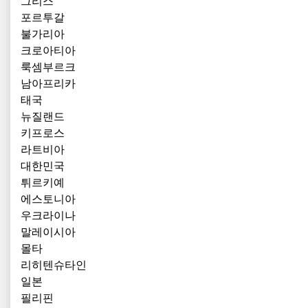
그리스
포르투갈
불가리아
크로아티아
룩셈부르크
남아프리카
태국
뉴질랜드
키프로스
라트비아
대한민국
튀르키예
에스토니아
우크라이나
말레이시아
몰타
리히텐슈타인
일본
필리핀