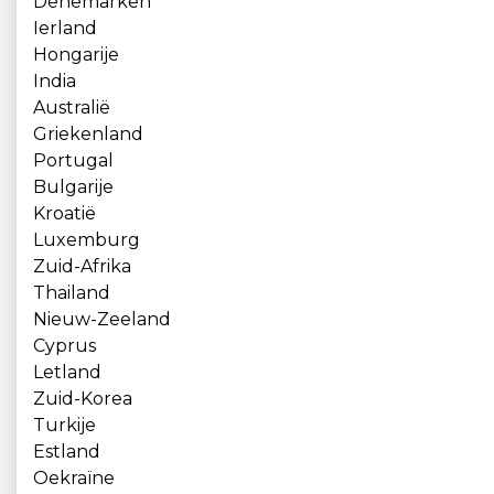
Denemarken
Ierland
Hongarije
India
Australië
Griekenland
Portugal
Bulgarije
Kroatië
Luxemburg
Zuid-Afrika
Thailand
Nieuw-Zeeland
Cyprus
Letland
Zuid-Korea
Turkije
Estland
Oekraïne