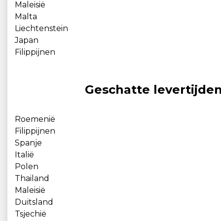
Maleisië
Malta
Liechtenstein
Japan
Filippijnen
Geschatte levertijde
Roemenië
Filippijnen
Spanje
Italië
Polen
Thailand
Maleisië
Duitsland
Tsjechië