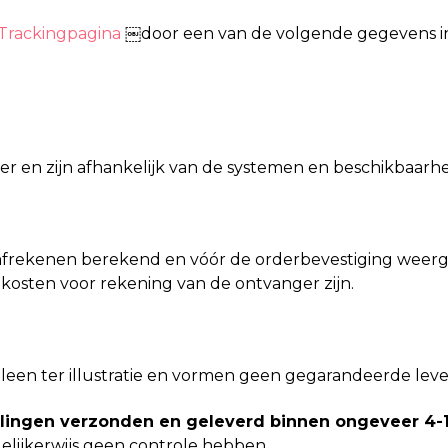
Trackingpagina
￼door een van de volgende gegevens in
r en zijn afhankelijk van de systemen en beschikbaarhe
 afrekenen berekend en vóór de orderbevestiging weerge
kosten voor rekening van de ontvanger zijn.
alleen ter illustratie en vormen geen gegarandeerde le
ingen verzonden en geleverd binnen ongeveer 4-
elijkerwijs geen controle hebben.